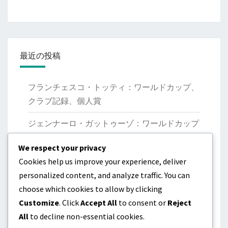
最近の投稿
フランチェスコ・トッティ：ワールドカップ、
クラブ記録、個人賞
ジェンナーロ・ガットゥーゾ：ワールドカップ
優勝、クラブの業績、リーダーシップ
We respect your privacy
マルコ・ヴェッラッティ：国際大会、貢献、パ
Cookies help us improve your experience, deliver
フォーマンス
personalized content, and analyze traffic. You can
choose which cookies to allow by clicking
ジャンルイジ・ブッフォン：起源、初期のキャ
Customize
. Click
Accept All
to consent or
Reject
リア、個人的な業績
All
to decline non-essential cookies.