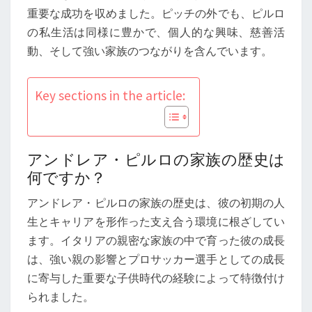
キ
重要な成功を収めました。ピッチの外でも、ピルロ
ャ
の私生活は同様に豊かで、個人的な興味、慈善活
リ
動、そして強い家族のつながりを含んでいます。
ア
の
Key sections in the article:
道、
オ
フ
フ
アンドレア・ピルロの家族の歴史は
ィ
何ですか？
ー
アンドレア・ピルロの家族の歴史は、彼の初期の人
ル
生とキャリアを形作った支え合う環境に根ざしてい
ド
ます。イタリアの親密な家族の中で育った彼の成長
で
は、強い親の影響とプロサッカー選手としての成長
の
に寄与した重要な子供時代の経験によって特徴付け
生
られました。
活