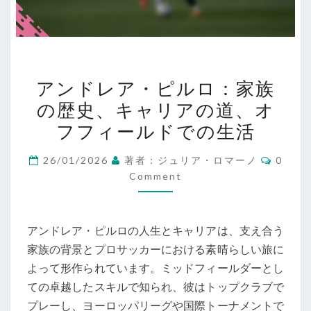
ア
アンドレア・ピルロ：家族
ン
の歴史、キャリアの道、オ
ド
フフィールドでの生活
レ
ア・
Comme
26/01/2026
著者：ジュリア・ロマーノ
0
ピ
Comment
ル
ロ：
家
アンドレア・ピルロの人生とキャリアは、支え合う
族
家族の背景とプロサッカーにおける素晴らしい旅に
の
よって形作られています。ミッドフィールダーとし
歴
ての卓越したスキルで知られ、彼はトップクラブで
史、
プレーし、ヨーロッパリーグや国際トーナメントで