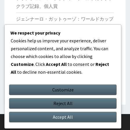
クラブ記録、個人賞
ジェンナーロ・ガットゥーゾ：ワールドカップ
優勝、クラブの業績、リーダーシップ
We respect your privacy
マルコ・ヴェッラッティ：国際大会、貢献、パ
Cookies help us improve your experience, deliver
フォーマンス
personalized content, and analyze traffic. You can
choose which cookies to allow by clicking
ジャンルイジ・ブッフォン：起源、初期のキャ
Customize
. Click
Accept All
to consent or
Reject
リア、個人的な業績
All
to decline non-essential cookies.
ニコロ・バレッラ：国際出場、貢献、若手選手
の台頭
Customize
Reject All
Accept All
© 2026
|
Proudly Powered by
WordPress
|
Theme:
Nisarg