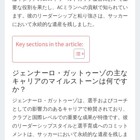
ー
要な役割を果たし、ACミランへの貢献で知られてい
ル
ます。彼のリーダーシップと粘り強さは、サッカー
ド
において永続的な遺産を残しました。
カ
ッ
Key sections in the article:
プ
優
勝、
ク
ジェンナーロ・ガットゥーゾの主な
ラ
キャリアのマイルストーンは何です
ブ
か？
の
ジェンナーロ・ガットゥーゾは、選手およびコーチ
業
としての影響力のあるキャリアで称賛されており、
績、
クラブと国際レベルでの重要な成果が特徴です。彼
リ
のリーダーシップスタイルと選手育成へのコミット
ー
メントは、サッカーにおいて永続的な遺産を残しま
ダ