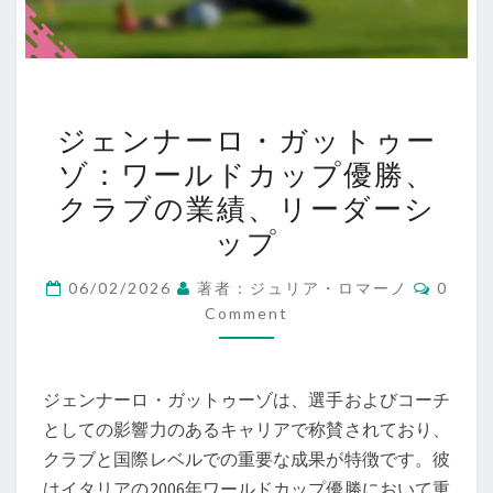
ジ
ジェンナーロ・ガットゥー
ェ
ゾ：ワールドカップ優勝、
ン
クラブの業績、リーダーシ
ナ
ー
ップ
ロ・
Comme
06/02/2026
著者：ジュリア・ロマーノ
0
ガ
Comment
ッ
ト
ゥ
ジェンナーロ・ガットゥーゾは、選手およびコーチ
ー
としての影響力のあるキャリアで称賛されており、
ゾ：
クラブと国際レベルでの重要な成果が特徴です。彼
ワ
はイタリアの2006年ワールドカップ優勝において重