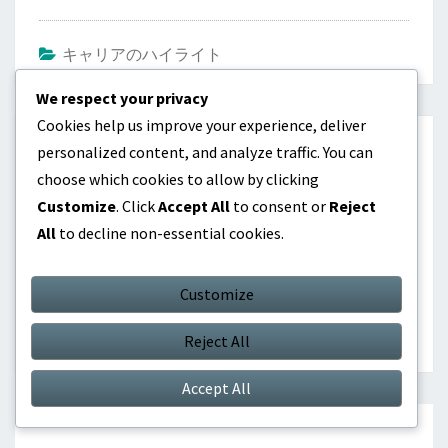
キャリアのハイライト
We respect your privacy
Post
Cookies help us improve your experience, deliver
navigation
personalized content, and analyze traffic. You can
PREVIOUS
choose which cookies to allow by clicking
マルコ・ヴェッラッティ：国際大会、貢献、パフォー
Customize
. Click
Accept All
to consent or
Reject
マンス
All
to decline non-essential cookies.
NEXT
Customize
フランチェスコ・トッティ：ワールドカップ、クラブ
記録、個人賞
Reject All
Accept All