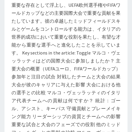
重要な存在として浮上し、UEFA欧州選手権やFIFAワ
テ
ールドカップなどの主要国際大会で重要な貢献を果
ィ：
たしています。彼の卓越したミッドフィールドスキ
国
ルとゲームをコントロールする能力は、イタリアの
際
世界的成功において重要な役割を果たし、有望な才
大
能から重要な選手へと進化したことを示していま
会、
す。 Key sections in the article: Toggle マルコ・ヴェ
貢
ッラッティはどの国際大会に参加しましたか？ 主
献、
要大会の概要（UEFAユーロ、FIFAワールドカップ）
パ
参加年と注目の試合 対戦したチームと大会の結果
フ
大会が彼のキャリアに与えた影響 大会における他
ォ
の選手との比較 マルコ・ヴェッラッティのイタリ
ー
ア代表チームへの貢献は何ですか？ 統計：ゴー
マ
ル、アシスト、キーパス 守備貢献とプレーメイキ
ン
ング能力 リーダーシップの資質とチームへの影響
ス
重要な試合と大会のフェーズでの役割 他のミッド