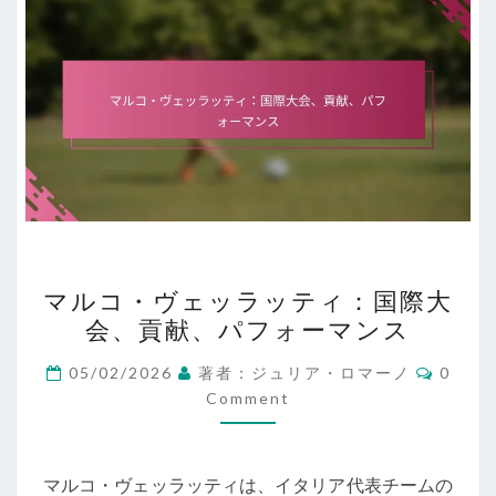
マ
マルコ・ヴェッラッティ：国際大
ル
会、貢献、パフォーマンス
コ・
ヴ
Comme
05/02/2026
著者：ジュリア・ロマーノ
0
ェ
Comment
ッ
ラ
マルコ・ヴェッラッティは、イタリア代表チームの
ッ