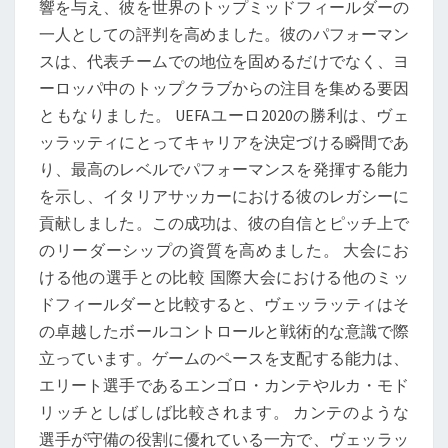
響を与え、彼を世界のトップミッドフィールダーの
一人としての評判を高めました。彼のパフォーマン
スは、代表チームでの地位を固めるだけでなく、ヨ
ーロッパ中のトップクラブからの注目を集める要因
ともなりました。 UEFAユーロ2020の勝利は、ヴェ
ッラッティにとってキャリアを決定づける瞬間であ
り、最高のレベルでパフォーマンスを発揮する能力
を示し、イタリアサッカーにおける彼のレガシーに
貢献しました。この成功は、彼の自信とピッチ上で
のリーダーシップの資質を高めました。 大会にお
ける他の選手との比較 国際大会における他のミッ
ドフィールダーと比較すると、ヴェッラッティはそ
の卓越したボールコントロールと戦術的な意識で際
立っています。ゲームのペースを支配する能力は、
エリート選手であるエンゴロ・カンテやルカ・モド
リッチとしばしば比較されます。 カンテのような
選手が守備の役割に優れている一方で、ヴェッラッ