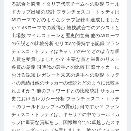
る試合と瞬間 イタリア代表チームへの影響 ワール
ブ
ドカップ出場の統計 フランチェスコ・トッティは
記
ASローマでどのようなクラブ記録を達成しました
録、
か？ ASローマでの総得点 競技試合でのアシストと
個
出場数 マイルストーンと歴史的意義 他のASローマ
人
の伝説との比較分析 セリエAで保持する記録 フラン
賞
チェスコ・トッティはキャリアの中でどのような個
人賞を受賞しましたか？ 主要な賞と栄誉のリスト
各賞の意義 同時代の選手との比較 国際サッカーに
おける認知 レガシーと未来の選手への影響 トッテ
ィの業績は他のサッカーの伝説とどのように比較さ
れますか？ 他のフォワードとの比較統計 サッカー
史におけるレガシー分析 フランチェスコ・トッテ
ィのワールドカップへの貢献は何ですか？ フラン
チェスコ・トッティは、キャリアの中でワールドカ
ップに重要な貢献をし、国際舞台での卓越したスキ
ルとリーダーシップを示しました。彼のパフォーマ