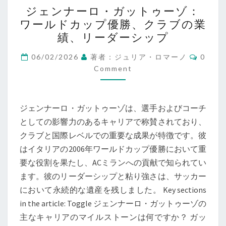
ジ
ジェンナーロ・ガットゥーゾ：
ェ
ワールドカップ優勝、クラブの業
ン
績、リーダーシップ
ナ
ー
Comme
06/02/2026
著者：ジュリア・ロマーノ
0
ロ・
Comment
ガ
ッ
ジェンナーロ・ガットゥーゾは、選手およびコーチ
ト
としての影響力のあるキャリアで称賛されており、
ゥ
クラブと国際レベルでの重要な成果が特徴です。彼
ー
はイタリアの2006年ワールドカップ優勝において重
ゾ：
要な役割を果たし、ACミランへの貢献で知られてい
ワ
ます。彼のリーダーシップと粘り強さは、サッカー
ー
において永続的な遺産を残しました。 Key sections
ル
in the article: Toggle ジェンナーロ・ガットゥーゾの
ド
主なキャリアのマイルストーンは何ですか？ ガッ
カ