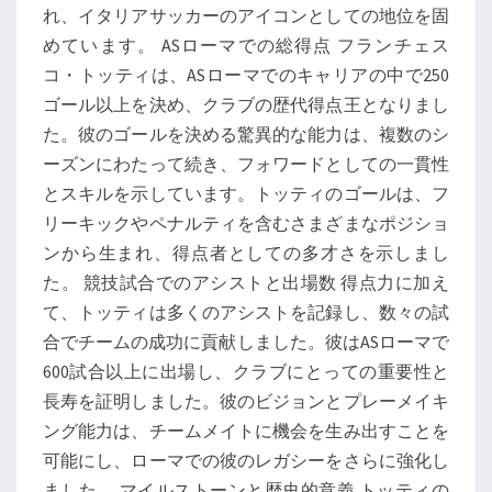
れ、イタリアサッカーのアイコンとしての地位を固
めています。 ASローマでの総得点 フランチェス
コ・トッティは、ASローマでのキャリアの中で250
ゴール以上を決め、クラブの歴代得点王となりまし
た。彼のゴールを決める驚異的な能力は、複数のシ
ーズンにわたって続き、フォワードとしての一貫性
とスキルを示しています。トッティのゴールは、フ
リーキックやペナルティを含むさまざまなポジショ
ンから生まれ、得点者としての多才さを示しまし
た。 競技試合でのアシストと出場数 得点力に加え
て、トッティは多くのアシストを記録し、数々の試
合でチームの成功に貢献しました。彼はASローマで
600試合以上に出場し、クラブにとっての重要性と
長寿を証明しました。彼のビジョンとプレーメイキ
ング能力は、チームメイトに機会を生み出すことを
可能にし、ローマでの彼のレガシーをさらに強化し
ました。 マイルストーンと歴史的意義 トッティの