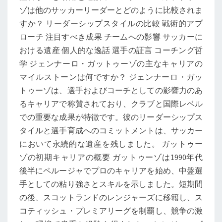
ゾは他のサッカーリーダーとどのように比較されま
すか？ リーダーシップスタイルの比較 戦術的アプ
ローチ 注目すべき成果 チームへの影響 サッカーに
おける遺産 個人的な逸話 選手の証言 コーチング哲
学 ジェンナーロ・ガットゥーゾの主なキャリアの
マイルストーンは何ですか？ ジェンナーロ・ガッ
トゥーゾは、選手およびコーチとしての影響力のあ
るキャリアで称賛されており、クラブと国際レベル
での重要な成果が特徴です。彼のリーダーシップス
タイルと選手育成へのコミットメントは、サッカー
において永続的な遺産を残しました。 ガットゥー
ゾの初期キャリアの概要 ガットゥーゾは1990年代
後半にペルージャでプロのキャリアを始め、中盤選
手としての粘り強さとスキルを示しました。短期間
の後、スコットランドのレンジャーズに移籍し、ス
コティッシュ・プレミアリーグを制覇し、競争の激