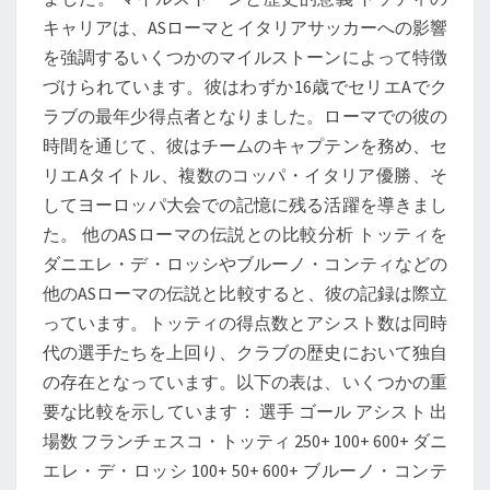
キャリアは、ASローマとイタリアサッカーへの影響
を強調するいくつかのマイルストーンによって特徴
づけられています。彼はわずか16歳でセリエAでク
ラブの最年少得点者となりました。ローマでの彼の
時間を通じて、彼はチームのキャプテンを務め、セ
リエAタイトル、複数のコッパ・イタリア優勝、そ
してヨーロッパ大会での記憶に残る活躍を導きまし
た。 他のASローマの伝説との比較分析 トッティを
ダニエレ・デ・ロッシやブルーノ・コンティなどの
他のASローマの伝説と比較すると、彼の記録は際立
っています。トッティの得点数とアシスト数は同時
代の選手たちを上回り、クラブの歴史において独自
の存在となっています。以下の表は、いくつかの重
要な比較を示しています： 選手 ゴール アシスト 出
場数 フランチェスコ・トッティ 250+ 100+ 600+ ダニ
エレ・デ・ロッシ 100+ 50+ 600+ ブルーノ・コンテ