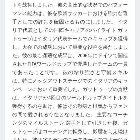
トを鼓舞しました。彼の高圧的な状況でのパフォー
マンス能力は、彼を欧州サッカーにおける強力な選
手としての評判を確固たるものにしました。 イタ
リア代表としての国際キャリアのハイライト ガッ
トゥーゾはイタリア代表チームで73キャップを獲得
し、大会での成功において重要な役割を果たしまし
た。彼の最も顕著な成果は、2006年にドイツで開催
されたFIFAワールドカップで優勝したチームの一員
であったことです。 彼の粘り強さと守備スキル
は、特にノックアウトステージでのイタリアのキャ
ンペーンにおいて重要でした。ガットゥーゾの貢献
は、イタリアが4回目のワールドカップタイトルを
獲得するのを助け、彼はその献身と根気からファン
の間で愛される存在となりました。 主要なコーチ
ングのマイルストーン 選手として引退した後、ガ
ットゥーゾはコーチングに転身し、影響を与え続け
ました。彼はACミランのユースチームでマネージャ