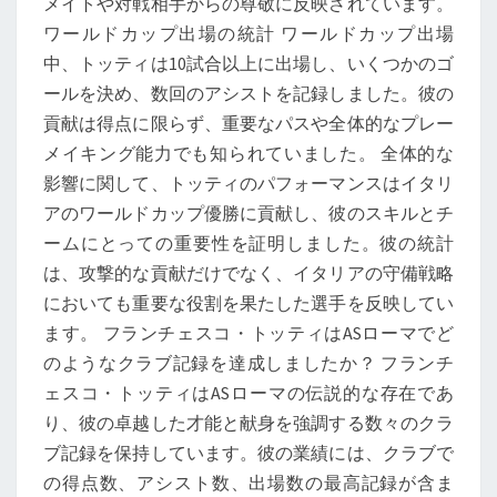
メイトや対戦相手からの尊敬に反映されています。
ワールドカップ出場の統計 ワールドカップ出場
中、トッティは10試合以上に出場し、いくつかのゴ
ールを決め、数回のアシストを記録しました。彼の
貢献は得点に限らず、重要なパスや全体的なプレー
メイキング能力でも知られていました。 全体的な
影響に関して、トッティのパフォーマンスはイタリ
アのワールドカップ優勝に貢献し、彼のスキルとチ
ームにとっての重要性を証明しました。彼の統計
は、攻撃的な貢献だけでなく、イタリアの守備戦略
においても重要な役割を果たした選手を反映してい
ます。 フランチェスコ・トッティはASローマでど
のようなクラブ記録を達成しましたか？ フランチ
ェスコ・トッティはASローマの伝説的な存在であ
り、彼の卓越した才能と献身を強調する数々のクラ
ブ記録を保持しています。彼の業績には、クラブで
の得点数、アシスト数、出場数の最高記録が含ま