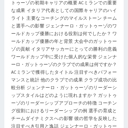
トゥーゾの初期キャリアの概要 ACミランでの重要
ッ
な成果 イタリア代表としての国際キャリアのハイ
プ
ライト 主要なコーチングのマイルストーン チーム
優
と選手への影響 ジェンナーロ・ガットゥーゾのワ
勝、
ールドカップ優勝における役割は何でしたか？ ワ
ク
ールドカップ優勝の年と背景 大会中のガットゥー
ラ
ゾの貢献 イタリアサッカーにとっての勝利の意義
ブ
ワールドカップ中に受けた個人的な栄誉 ジェンナ
の
ーロ・ガットゥーゾのクラブでの成果は何ですか？
業
ACミランで獲得したタイトル 注目すべきパフォー
績、
マンスと統計 他のクラブでの成果 クラブ成功の比
リ
較分析 ジェンナーロ・ガットゥーゾのリーダーシ
ー
ップスタイルはどのように現れますか？ ガットゥ
ダ
ーゾのリーダーシップアプローチの特徴 コーチン
ー
グ役割におけるリーダーシップの例 選手の育成と
シ
チームダイナミクスへの影響 彼の哲学を反映した
ッ
注目すべき引用と逸話 ジェンナーロ・ガットゥー
プ