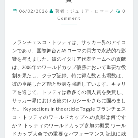
チ
ェ
Comme
06/02/2026
著者：ジュリア・ロマーノ
0
ス
Comment
コ・
ト
フランチェスコ・トッティは、サッカー界のアイコ
ッ
ンであり、国際舞台とASローマの両方で永続的な影
テ
響を与えました。彼のイタリア代表チームへの貢献
ィ：
は、2006年のワールドカップ優勝において重要な役
ワ
割を果たし、クラブ記録、特に得点数と出場数は、
ー
彼の卓越した才能と献身を強調しています。キャリ
ル
アを通じて、トッティは数多くの個人賞を受賞し、
ド
サッカー界における彼のレガシーをさらに固めまし
カ
た。 Key sections in the article: Toggle フランチェス
ッ
コ・トッティのワールドカップへの貢献は何です
プ、
か？ トッティのワールドカップ参加の概要 ワール
ク
ドカップ大会での重要なパフォーマンス 記憶に残
ラ