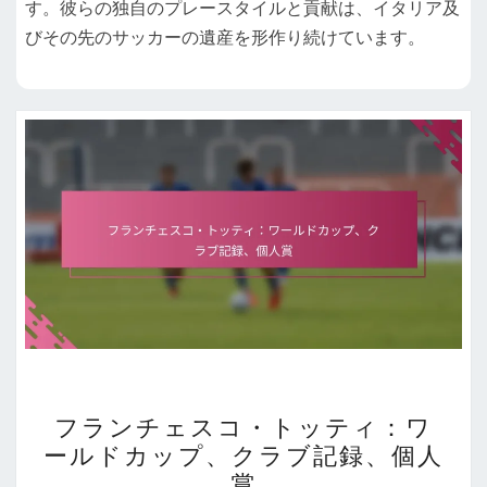
す。彼らの独自のプレースタイルと貢献は、イタリア及
びその先のサッカーの遺産を形作り続けています。
フ
フランチェスコ・トッティ：ワ
ラ
ールドカップ、クラブ記録、個人
ン
賞