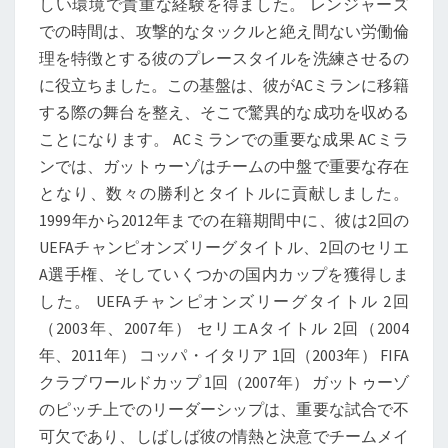
しい環境で貴重な経験を得ました。 レンジャーズ
での時間は、攻撃的なタックルと絶え間ない労働倫
理を特徴とする彼のプレースタイルを洗練させるの
に役立ちました。この基盤は、彼がACミランに移籍
する際の舞台を整え、そこで驚異的な成功を収める
ことになります。 ACミランでの重要な成果 ACミラ
ンでは、ガットゥーゾはチームの中盤で重要な存在
となり、数々の勝利とタイトルに貢献しました。
1999年から2012年までの在籍期間中に、彼は2回の
UEFAチャンピオンズリーグタイトル、2回のセリエ
A選手権、そしていくつかの国内カップを獲得しま
した。 UEFAチャンピオンズリーグタイトル 2回
（2003年、2007年） セリエAタイトル 2回（2004
年、2011年） コッパ・イタリア 1回（2003年） FIFA
クラブワールドカップ 1回（2007年） ガットゥーゾ
のピッチ上でのリーダーシップは、重要な試合で不
可欠であり、しばしば彼の情熱と決意でチームメイ