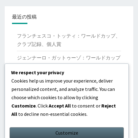
最近の投稿
フランチェスコ・トッティ：ワールドカップ、
クラブ記録、個人賞
ジェンナーロ・ガットゥーゾ：ワールドカップ
優勝、クラブの業績、リーダーシップ
We respect your privacy
マルコ・ヴェッラッティ：国際大会、貢献、パ
Cookies help us improve your experience, deliver
フォーマンス
personalized content, and analyze traffic. You can
choose which cookies to allow by clicking
ジャンルイジ・ブッフォン：起源、初期のキャ
Customize
. Click
Accept All
to consent or
Reject
リア、個人的な業績
All
to decline non-essential cookies.
ニコロ・バレッラ：国際出場、貢献、若手選手
の台頭
Customize