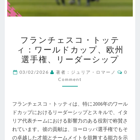
フ
フランチェスコ・トッテ
ラ
ィ：ワールドカップ、欧州
ン
選手権、リーダーシップ
チ
ェ
Comme
03/02/2026
著者：ジュリア・ロマーノ
0
ス
Comment
コ・
ト
ッ
フランチェスコ・トッティは、特に2006年のワール
テ
ドカップにおけるリーダーシップとスキルで、イタ
ィ：
リア代表チームにおける影響力のある役割で称賛さ
ワ
れています。彼の貢献は、ヨーロッパ選手権でもそ
ー
の卓越した才能とチームメイトを鼓舞する能力を示