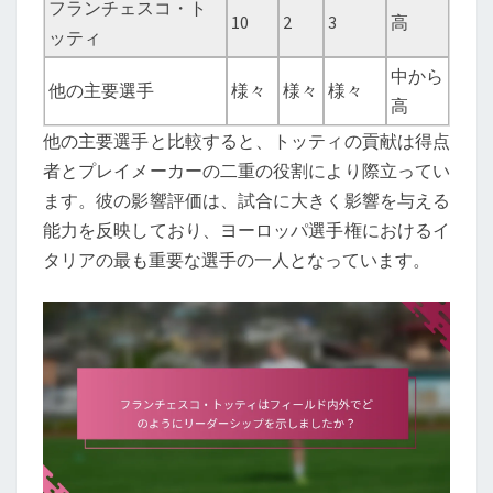
フランチェスコ・ト
10
2
3
高
ッティ
中から
他の主要選手
様々
様々
様々
高
他の主要選手と比較すると、トッティの貢献は得点
者とプレイメーカーの二重の役割により際立ってい
ます。彼の影響評価は、試合に大きく影響を与える
能力を反映しており、ヨーロッパ選手権におけるイ
タリアの最も重要な選手の一人となっています。