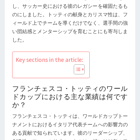
ル
し、サッカー史における彼のレガシーを確固たるも
ド
のにしました。トッティの献身とカリスマ性は、フ
カ
ィールド上でチームを導くだけでなく、選手間の強
ッ
い団結感とメンターシップを育むことにも寄与しま
プ、
した。
欧
州
Key sections in the article:
選
手
権、
リ
フランチェスコ・トッティのワール
ー
ドカップにおける主な業績は何です
か？
ダ
ー
フランチェスコ・トッティは、ワールドカップトー
シ
ナメントにおけるイタリア代表チームへの影響力の
ッ
ある貢献で知られています。彼のリーダーシップ、
プ