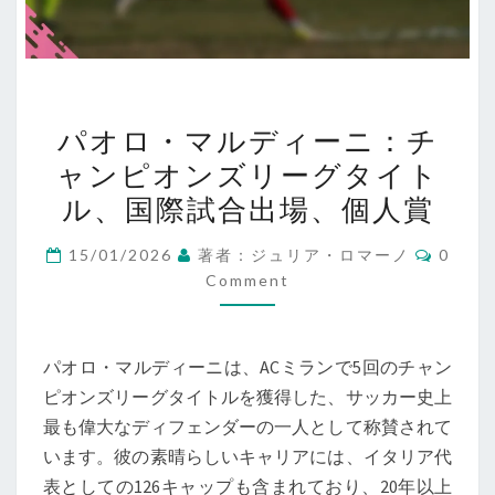
パ
パオロ・マルディーニ：チ
オ
ャンピオンズリーグタイト
ロ・
ル、国際試合出場、個人賞
マ
ル
Comme
15/01/2026
著者：ジュリア・ロマーノ
0
デ
Comment
ィ
ー
ニ：
パオロ・マルディーニは、ACミランで5回のチャン
チ
ピオンズリーグタイトルを獲得した、サッカー史上
ャ
最も偉大なディフェンダーの一人として称賛されて
ン
います。彼の素晴らしいキャリアには、イタリア代
ピ
表としての126キャップも含まれており、20年以上