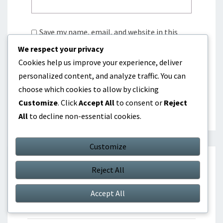
Save my name, email, and website in this
browser for the next time I comment.
We respect your privacy
Cookies help us improve your experience, deliver
personalized content, and analyze traffic. You can
choose which cookies to allow by clicking
Customize
. Click
Accept All
to consent or
Reject
All
to decline non-essential cookies.
Customize
最近の投稿
Reject All
Accept All
フランチェスコ・トッティ：ワールドカップ、
クラブ記録、個人賞