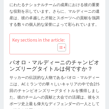
オ
にわたるナショナルチームの成果における彼の重要
ン
な役割を示しています。さらに、マルディーニの遺
ズ
産は、彼の卓越した才能とスポーツへの貢献を強調
リ
する数々の個人的な栄誉によって彩られています。
ー
グ
Key sections in the article:
タ
イ
ト
ル、
パオロ・マルディーニのチャンピオ
国
ンズリーグタイトルは何ですか？
際
サッカーの伝説的な人物であるパオロ・マルディー
試
ニは、ACミランでの華々しいキャリアの中で合計5
合
回のチャンピオンズリーグタイトルを獲得しまし
出
た。彼のチームへの貢献と大会での活躍は、彼をス
場、
ポーツ史上最も偉大なディフェンダーの一人として
個