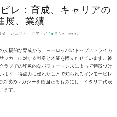
チ
ービレ：育成、キャリアの
ロ・
進展、業績
イ
ン
Comments
モ
著者：ジュリア・ロマーノ
0 Comment
ー
ビ
の支援的な育成から、ヨーロッパのトップストライカ
レ：
サッカーに対する献身と才能を際立たせています。彼
育
クラブでの印象的なパフォーマンスによって特徴づけ
成、
います。得点力に優れたことで知られるインモービレ
キ
での彼のレガシーを確固たるものにし、イタリア代表
ャ
います。
リ
ア
の