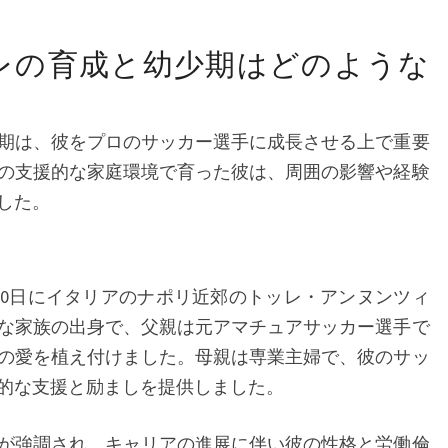
進
展、
レの育成と幼少期はどのような
業
績
期は、彼をプロのサッカー選手に成長させる上で重要
の支援的な家庭環境で育った彼は、周囲の影響や経験
した。
月20日にイタリアのナポリ近郊のトッレ・アンヌンツィ
な家族の出身で、父親は元アマチュアサッカー選手で
の愛を植え付けました。母親は専業主婦で、彼のサッ
的な支援と励ましを提供しました。
が強調され、キャリアの進展に伴い彼の性格と労働倫