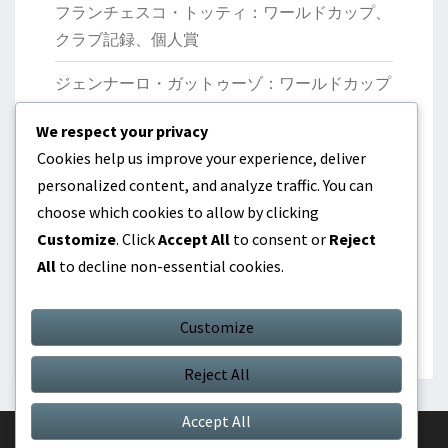
フランチェスコ・トッティ：ワールドカップ、
クラブ記録、個人賞
ジェンナーロ・ガットゥーゾ：ワールドカップ
優勝、クラブの業績、リーダーシップ
We respect your privacy
マルコ・ヴェッラッティ：国際大会、貢献、パ
Cookies help us improve your experience, deliver
フォーマンス
personalized content, and analyze traffic. You can
choose which cookies to allow by clicking
ジャンルイジ・ブッフォン：起源、初期のキャ
Customize
. Click
Accept All
to consent or
Reject
リア、個人的な業績
All
to decline non-essential cookies.
ニコロ・バレッラ：国際出場、貢献、若手選手
の台頭
Customize
Reject All
Accept All
© 2026
|
Proudly Powered by
WordPress
|
Theme:
Nisarg