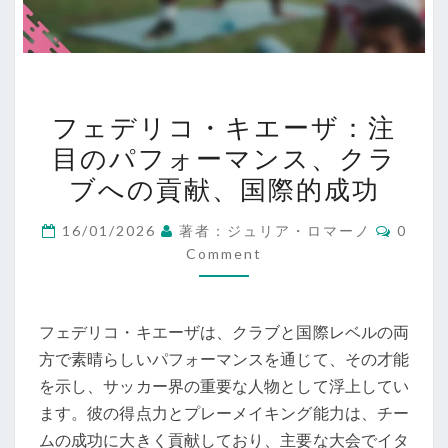
フ
フェデリコ・キエーザ：注
ェ
目のパフォーマンス、クラ
デ
ブへの貢献、国際的成功
リ
コ・
Comme
16/01/2026
著者：ジュリア・ロマーノ
0
キ
Comment
エ
ー
ザ：
フェデリコ・キエーザは、クラブと国際レベルの両
注
方で素晴らしいパフォーマンスを通じて、その才能
目
を示し、サッカー界の重要な人物として浮上してい
の
ます。彼の得点力とプレーメイキング能力は、チー
パ
ムの成功に大きく貢献しており、主要な大会でイタ