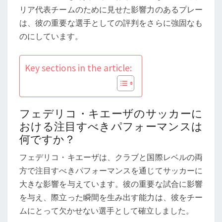
フ
リア代表チームのために見せた影響力のあるプレー
ォ
は、彼の重要な選手としての評判をさらに強固なも
ー
のにしています。
マ
ン
Key sections in the article:
ス、
ク
ラ
ブ
フェデリコ・キエーザのサッカーに
へ
おける注目すべきパフォーマンスは
何ですか？
の
貢
フェデリコ・キエーザは、クラブと国際レベルの両
献、
方で注目すべきパフォーマンスを通じてサッカーに
国
大きな影響を与えています。彼の重要な試合に影響
際
を与え、際立った瞬間を生み出す能力は、彼をチー
的
ムにとって欠かせない選手として確立しました。
成