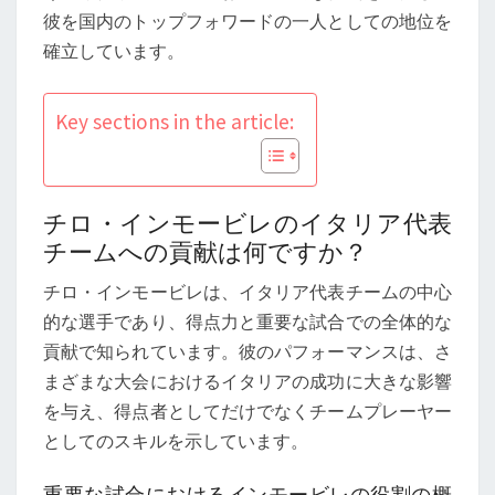
へ
彼を国内のトップフォワードの一人としての地位を
の
確立しています。
貢
献、
Key sections in the article:
得
点
記
録、
チロ・インモービレのイタリア代表
パ
チームへの貢献は何ですか？
フ
チロ・インモービレは、イタリア代表チームの中心
ォ
的な選手であり、得点力と重要な試合での全体的な
ー
貢献で知られています。彼のパフォーマンスは、さ
マ
まざまな大会におけるイタリアの成功に大きな影響
ン
を与え、得点者としてだけでなくチームプレーヤー
ス
としてのスキルを示しています。
重要な試合におけるインモービレの役割の概