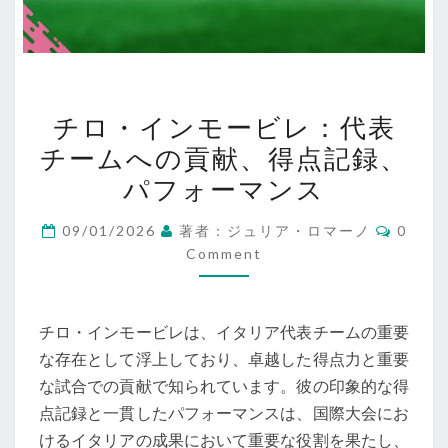
チ
チロ・インモービレ：代表
ロ・
チームへの貢献、得点記録、
イ
パフォーマンス
ン
モ
Comme
09/01/2026
著者：ジュリア・ロマーノ
0
ー
Comment
ビ
レ：
代
チロ・インモービレは、イタリア代表チームの重要
表
な存在として浮上しており、卓越した得点力と重要
チ
な試合での貢献で知られています。彼の印象的な得
ー
点記録と一貫したパフォーマンスは、国際大会にお
ム
けるイタリアの成果において重要な役割を果たし、